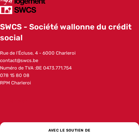
SWCS - Société wallonne du crédit
social
Addresse
Rue de l’Écluse, 4
6000
Charleroi
Belgique
Adresse e-mail
contact@swcs.be
Numéro de TVA :
BE 0473.771.754
Numéro de téléphone
078 15 80 08
Autre
RPM Charleroi
Contact
AVEC LE SOUTIEN DE
Wallonie
La banque de développement social pour l’Europe
La Banque européenne d’investissem