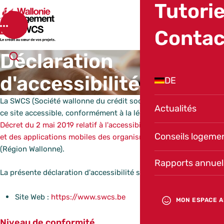
Tutorie
SWCS
Menu
Contac
Déclaration
Ouvrir la recherche
d'accessibilité
DE
La SWCS (Société wallonne du crédit social), s'engage à rendre
Actualités
ce site accessible, conformément à la législation suivante :
Décret du 2 mai 2019 relatif à l'accessibilité des sites internet
Conseils logeme
et des applications mobiles des organismes du secteur public
(Région Wallonne).
Rapports annuel
La présente déclaration d'accessibilité s'applique à :
Site Web :
https://www.swcs.be
MON ESPACE A
Niveau de conformité