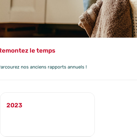
Remontez le temps
arcourez nos anciens rapports annuels !
2023
TÉLÉCHARGER LE RAPPORT ANNUEL