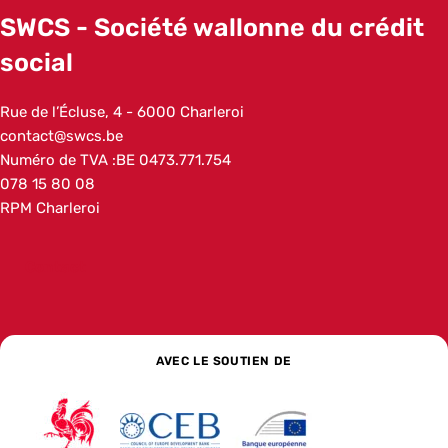
SWCS - Société wallonne du crédit
social
Addresse
Rue de l’Écluse, 4
6000
Charleroi
Belgique
Adresse e-mail
contact@swcs.be
Numéro de TVA :
BE 0473.771.754
Numéro de téléphone
078 15 80 08
Autre
RPM Charleroi
Contact
AVEC LE SOUTIEN DE
Wallonie
La banque de développement social pour l’Europe
La Banque européenne d’investissem