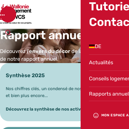
Tutorie
SWCS
Menu
Contac
Rapport annuel
Ouvrir la recherche
DE
Découvrez l'
envers du décor
de la SWCS au travers
de notre rapport annuel.
Actualités
Synthèse 2025
Conseils logeme
Nos chiffres clés, un condensé de nos réalisations 2025
Rapports annuel
et bien plus encore...
Découvrez la synthèse de nos activités en 2025 !
MON ESPACE A