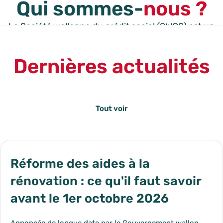
Qui sommes-
nous ?
La Société wallonne du crédit social (SWCS) est un
service public qui encourage la rénovation
énergétique en Wallonie et finance les projets de
Dernières actualités
logement de celles et ceux qui ne peuvent pas, ou
difficilement, se tourner vers les banques.
En savoir plus sur la SWCS
Tout voir
Réforme des aides à la
rénovation : ce qu'il faut savoir
avant le 1er octobre 2026
Annoncée de longue date par le Gouvernement wallon,