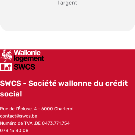
l’argent
SWCS
SWCS - Société wallonne du crédit
social
Addresse
Rue de l’Écluse, 4
6000
Charleroi
Belgique
Adresse e-mail
contact@swcs.be
Numéro de TVA :
BE 0473.771.754
Numéro de téléphone
078 15 80 08