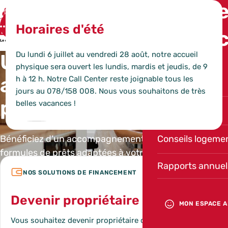
Tutorie
SWCS
Horaires d'été
Menu
Contac
Du lundi 6 juillet au vendredi 28 août, notre accueil
Un financement
Ouvrir la recherche
physique sera ouvert les lundis, mardis et jeudis, de 9
alternatif pour vos
h à 12 h. Notre Call Center reste joignable tous les
DE
jours au 078/158 008. Nous vous souhaitons de très
projets de logement
belles vacances !
Actualités
Fermer la popup d‘alerte
Conseils logeme
Bénéficiez d’un accompagnement sur-mesure et de
formules de prêts adaptées à votre réalité.
Nos solutions de financement
Rapports annuel
JE SOUHAITE
Devenir propriétaire
MON ESPACE A
Acheter
Rénover
Louer
Vous souhaitez devenir propriétaire de votre logement ?