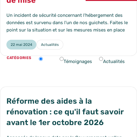
de mise
Un incident de sécurité concernant l'hébergement des
données est survenu dans l'un de nos guichets. Faites le
point sur la situation et sur les mesures mises en place
22 mai 2024
Actualités
Catégorie :
CATÉGORIES
blog_article_list
Changer d’option filtrera automatiquement les résultats.
Tout
Témoignages
Actualités
Réforme des aides à la
rénovation : ce qu'il faut savoir
avant le 1er octobre 2026