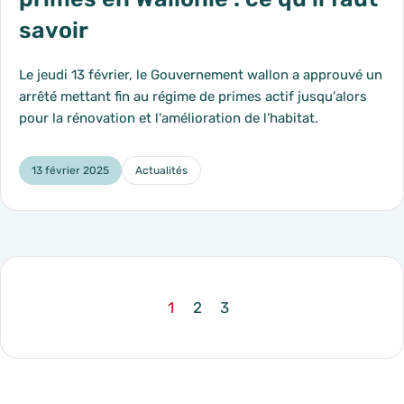
savoir
Le jeudi 13 février, le Gouvernement wallon a approuvé un
arrêté mettant fin au régime de primes actif jusqu'alors
pour la rénovation et l'amélioration de l’habitat.
13 février 2025
Actualités
Catégorie :
1
2
3
btn_prev
page
- current_page
page
page
btn_n