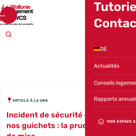
Tutorie
SWCS
Menu
Contac
Ouvrir la recherche
DE
TOUTES NOS
actualités
Actualités
Conseils logeme
Rapports annuel
ARTICLE À LA UNE
Incident de sécurité dans l’un de
MON ESPACE A
nos guichets : la prudence est