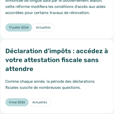
Annoncée de longue date par le Gouvernement wallon,
cette réforme modifiera les conditions d'accès aux aides
accordées pour certains travaux de rénovation.
17 juillet 2026
Actualités
Catégorie :
Déclaration d’impôts : accédez à
votre attestation fiscale sans
attendre
Comme chaque année, la période des déclarations
fiscales suscite de nombreuses questions.
4 mai 2026
Actualités
Catégorie :