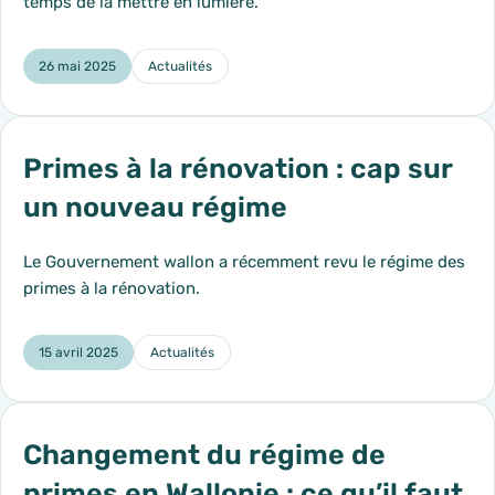
temps de la mettre en lumière.
26 mai 2025
Actualités
Catégorie :
Primes à la rénovation : cap sur
un nouveau régime
Le Gouvernement wallon a récemment revu le régime des
primes à la rénovation.
15 avril 2025
Actualités
Catégorie :
Changement du régime de
primes en Wallonie : ce qu’il faut