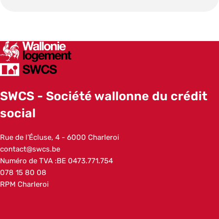
SWCS
SWCS - Société wallonne du crédit
social
Addresse
Rue de l’Écluse, 4
6000
Charleroi
Belgique
Adresse e-mail
contact@swcs.be
Numéro de TVA :
BE 0473.771.754
Numéro de téléphone
078 15 80 08
Autre
RPM Charleroi
Contact