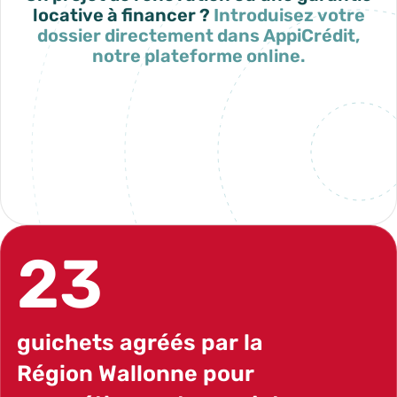
locative à financer ?
Introduisez votre
dossier directement dans AppiCrédit,
01:59
notre plateforme online.
Play
Mute
PIP
En
ful
Mon espace AppiCrédit
23
guichets agréés par la
Région Wallonne pour