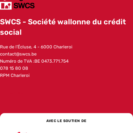
SWCS - Société wallonne du crédit
social
Addresse
Rue de l’Écluse, 4
6000
Charleroi
Belgique
Adresse e-mail
contact@swcs.be
Numéro de TVA :
BE 0473.771.754
Numéro de téléphone
078 15 80 08
Autre
RPM Charleroi
Contact
AVEC LE SOUTIEN DE
Wallonie
La banque de développement social pour l’Europe
La Banque européenne d’investissem