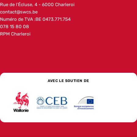
Addresse
Rue de l’Écluse, 4
6000
Charleroi
Belgique
Adresse e-mail
contact@swcs.be
Numéro de TVA :
BE 0473.771.754
Numéro de téléphone
078 15 80 08
Autre
RPM Charleroi
Contact
AVEC LE SOUTIEN DE
Wallonie
La banque de développement social pour l’Europe
La Banque européenne d’investissem