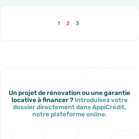
1
2
3
btn_prev
page
page
- current_page
page
btn_n
Un projet de rénovation ou une garantie
locative à financer ?
Introduisez votre
dossier directement dans AppiCrédit,
notre plateforme online.