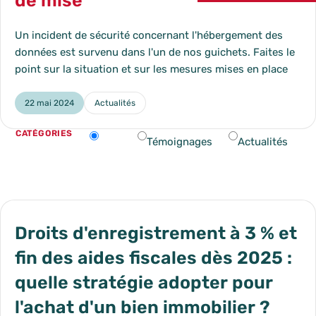
de mise
Un incident de sécurité concernant l'hébergement des
données est survenu dans l'un de nos guichets. Faites le
point sur la situation et sur les mesures mises en place
22 mai 2024
Actualités
Catégorie :
CATÉGORIES
blog_article_list
Changer d’option filtrera automatiquement les résultats.
Tout
Témoignages
Actualités
Droits d'enregistrement à 3 % et
fin des aides fiscales dès 2025 :
quelle stratégie adopter pour
l'achat d'un bien immobilier ?