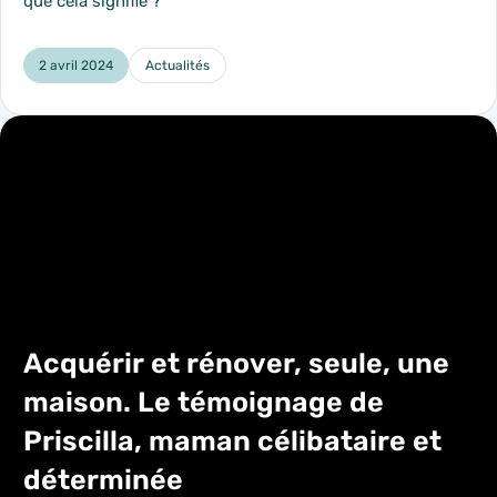
que cela signifie ?
2 avril 2024
Actualités
Catégorie :
Acquérir et rénover, seule, une
maison. Le témoignage de
Priscilla, maman célibataire et
déterminée