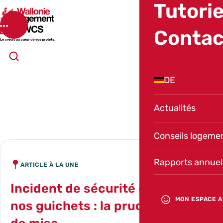
Tutorie
SWCS
Menu
Contac
Ouvrir la recherche
DE
TOUTES NOS
actualités
Actualités
Conseils logeme
Rapports annuel
ARTICLE À LA UNE
Incident de sécurité dans l’un de
MON ESPACE A
nos guichets : la prudence est