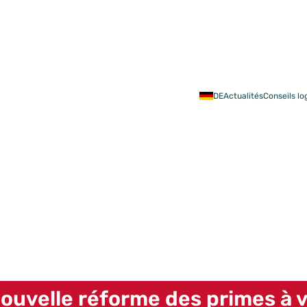
Acheter
Rénov
DE
Actualités
Conseils l
pectives
de la SWCS en 2026
ouvelle réforme des primes à v