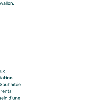
wallon,
aux
tation
. Souhaitée
érents
sein d’une