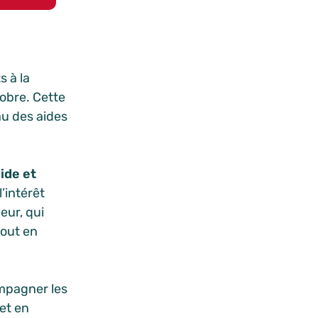
 à la
obre. Cette
au des aides
ide et
’intérêt
eur, qui
tout en
pagner les
 et en