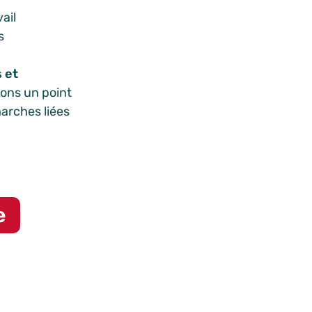
ail
s
 et
llons un point
arches liées
e