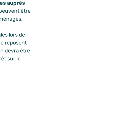
tes auprès
 peuvent être
s ménages.
les lors de
ge reposent
on devra être
êt sur le