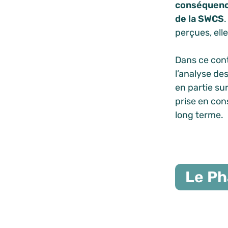
conséquence
de la SWCS
.
perçues, ell
Dans ce cont
l’analyse d
en partie sur
prise en con
long terme.
Le Ph