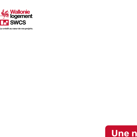
SWCS
2025 | RAPPORT ANNUEL SWCS
Les pers
2026
Les perspectives
qui rythmeront la vie
Une n