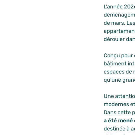
L’année 202
déménagemen
de mars. Les
appartement
dérouler dan
Conçu pour
bâtiment int
espaces de 
qu’une gran
Une attentio
modernes et à
Dans cette 
a été mené 
destinée à a