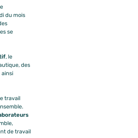
le
di du mois
des
es se
tif
, le
autique, des
ainsi
 travail
-ensemble.
laborateurs
mble,
t de travail