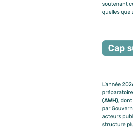
soutenant co
quelles que 
Cap s
L’année 2026
préparatoire
(AWH)
, dont
par Gouverne
acteurs publ
structure plu