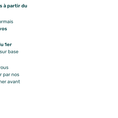
 à partir du
ormais
vos
du 1er
 sur base
vous
er par nos
ner avant