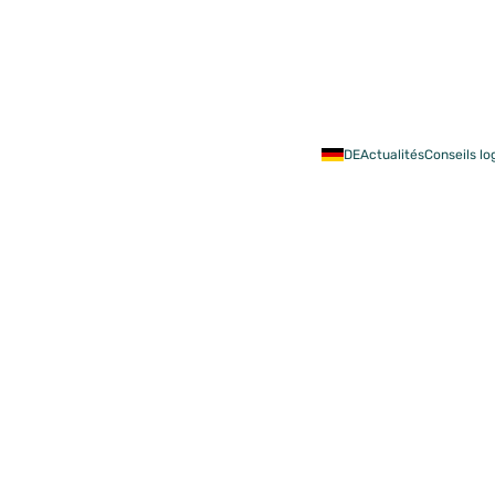
Acheter
Rénov
DE
Actualités
Conseils l
rme des primes : qu
équences pour mon