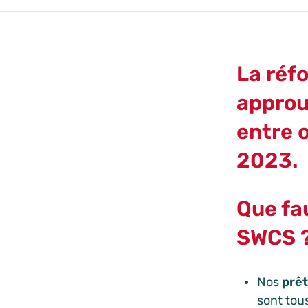
La
réfo
approu
entre o
2023.
Que fau
SWCS 
Nos
prêt
sont tou