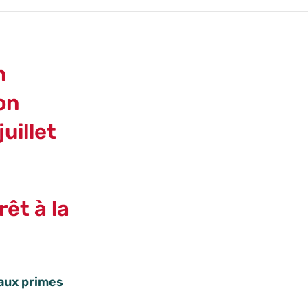
n
on
juillet
êt à la
 aux primes