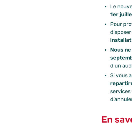
Le nouve
1er juill
Pour pro
disposer
installa
Nous ne 
septemb
d’un audi
Si vous 
repartir
services
d’annuler
En savo