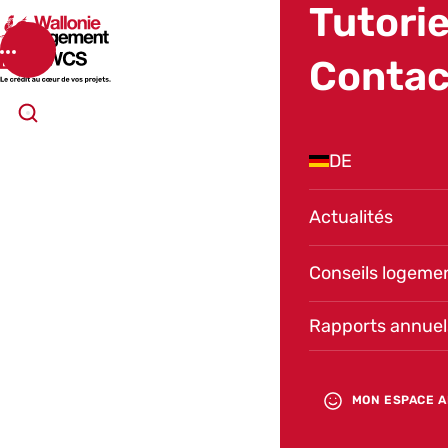
Tutorie
SWCS
Menu
Contac
Ouvrir la recherche
DE
Actualités
Conseils logeme
2024 | RAPPORT ANNUEL SWCS
À propos de la
Rapports annuel
SWCS
MON ESPACE A
Retrouvez
les fondements
de la Société wallonne du