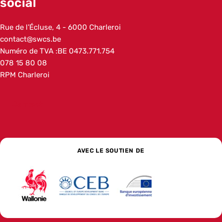
social
Addresse
Rue de l’Écluse, 4
6000
Charleroi
Belgique
Adresse e-mail
contact@swcs.be
Numéro de TVA :
BE 0473.771.754
Numéro de téléphone
078 15 80 08
Autre
RPM Charleroi
Contact
AVEC LE SOUTIEN DE
Wallonie
La banque de développement social pour l’Europe
La Banque européenne d’investissem