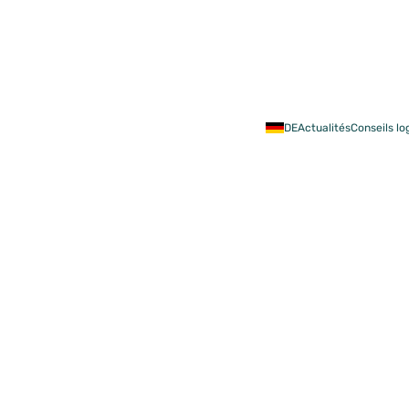
Acheter
Rénov
DE
Actualités
Conseils l
de l’activité
 dernières