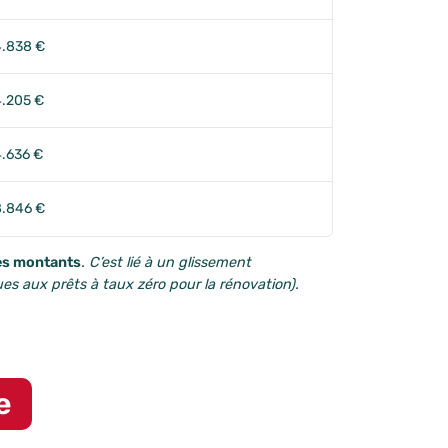
.838 €
.205 €
.636 €
.846 €
es montants
. C’est lié à un glissement
es aux prêts à taux zéro pour la rénovation
).
e