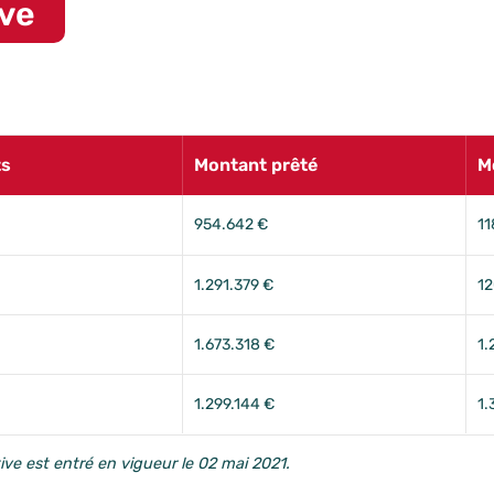
ive
ts
Montant prêté
M
954.642 €
11
1.291.379 €
12
1.673.318 €
1.
1.299.144 €
1.
tive est entré en vigueur le 02 mai 2021.