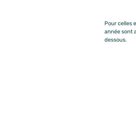
Pour celles 
année sont ac
dessous.
Je consu