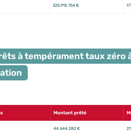
325.915.754 €
17
rêts à tempérament taux zéro à
ation
ts
Montant prêté
M
44.644.282 €
21