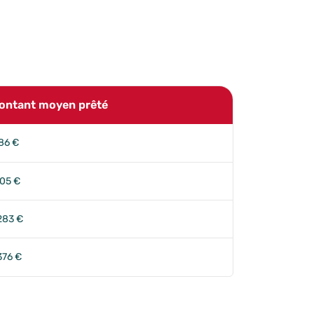
ontant moyen prêté
86 €
05 €
283 €
376 €