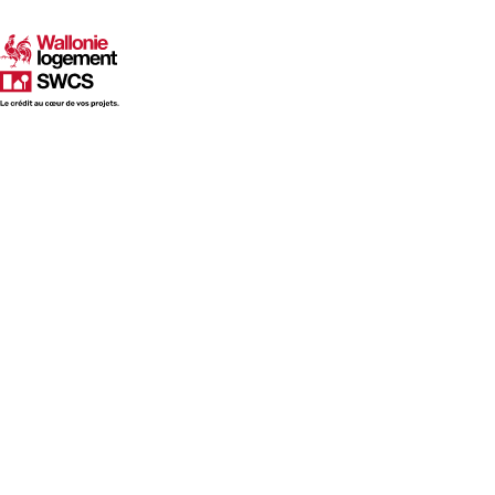
SWCS
2024 | RAPPORT ANNUEL SWCS
Évolution 
sur les 5
années