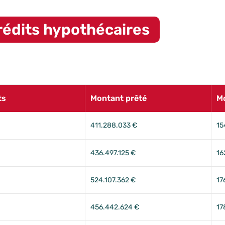
 principales réalisations.
rédits hypothécaires
ts
Montant prêté
M
411.288.033 €
15
436.497.125 €
16
524.107.362 €
17
456.442.624 €
17