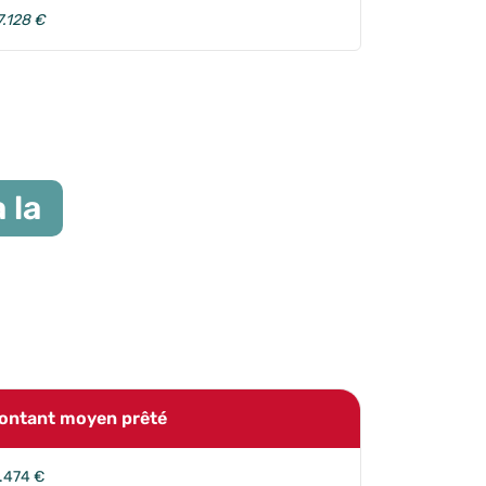
7.128 €
 la
ontant moyen prêté
.474 €