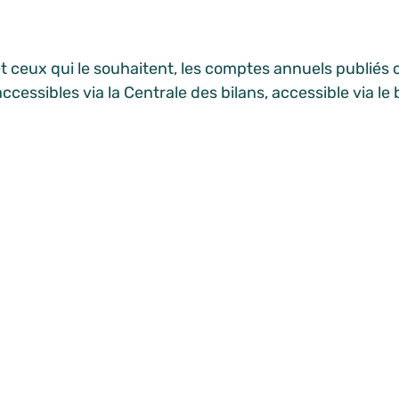
et ceux qui le souhaitent, les comptes annuels publiés
cessibles via la Centrale des bilans, accessible via le
lte les bilans annuels de la SWCS