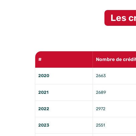
Retour sur la
période 2020-2024
et ses
Les c
#
Nombre de crédi
2020
2663
2021
2689
2022
2972
2023
2551