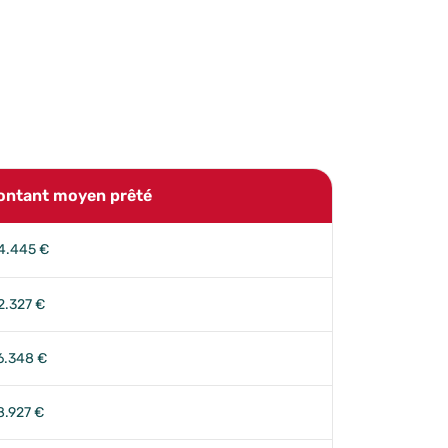
ontant moyen prêté
4.445 €
2.327 €
6.348 €
8.927 €